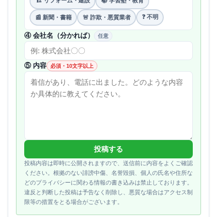
🏗 リフォーム・建設
📚 学習塾・教育
❓ 不明
📰 新聞・書籍
🚨 詐欺・悪質業者
④ 会社名（分かれば）
任意
⑤ 内容
必須・10文字以上
投稿する
投稿内容は即時に公開されますので、送信前に内容をよくご確認
ください。根拠のない誹謗中傷、名誉毀損、個人の氏名や住所な
どのプライバシーに関わる情報の書き込みは禁止しております。
違反と判断した投稿は予告なく削除し、悪質な場合はアクセス制
限等の措置をとる場合がございます。