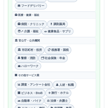
🍔 フードデリバリー
🏥 医療・健康・福祉
🏥 病院・クリニック
💊 調剤薬局
🧑‍🦯 介護・福祉
🥗 健康食品・サプリ
🏛 官公庁・公共機関
🏛 市区町村・役所
📋 税務署・国税
🚔 警察・消防
🗂 社会保険・年金
💼 ハローワーク
🏢 その他サービス業
📊 調査・アンケート会社
👤 人材・転職
✈️ 旅行・ホテル
🏢 ビジネス・BtoB
🚗 自動車・バイク
⚖️ 法律・弁護士