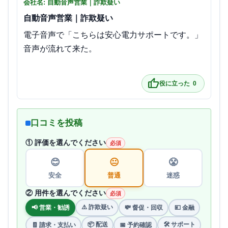
会社名: 自動音声営業｜詐欺疑い
自動音声営業｜詐欺疑い
電子音声で「こちらは安心電力サポートです。」
音声が流れて来た。

thumb_up
役に立った
0
口コミを投稿
① 評価を選んでください
必須
😊
😐
😤
安全
普通
迷惑
② 用件を選んでください
必須
⚠️ 詐欺疑い
📢 営業・勧誘
💸 督促・回収
💴 金融
📦 配送
🛠 サポート
🧾 請求・支払い
📅 予約確認