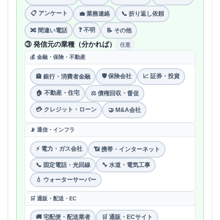
📋 アンケート
💼 業務連絡
📞 折り返し依頼
❓ 不明
🔀 間違い電話
📝 その他
③ 発信元の業種（分かれば）
任意
💰 金融・保険・不動産
🛡 保険会社
📈 証券・投資
🏦 銀行・消費者金融
🏠 不動産・住宅
⚖️ 債権回収・督促
💳 クレジット・ローン
🤝 M&A会社
📡 通信・インフラ
⚡ 電力・ガス会社
📶 携帯・インターネット
📞 固定電話・光回線
🔧 水道・電気工事
💧 ウォーターサーバー
🛒 通販・配送・EC
🚚 宅配便・配送業者
🛒 通販・ECサイト