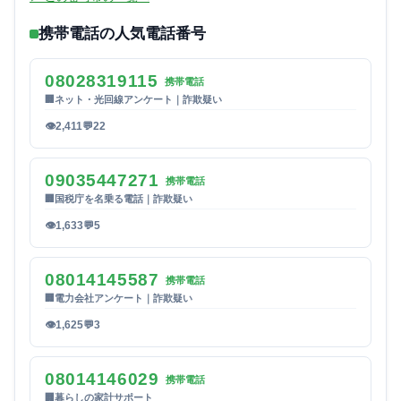
携帯電話の人気電話番号
08028319115
携帯電話
🏢
ネット・光回線アンケート｜詐欺疑い
👁
2,411
💬
22
09035447271
携帯電話
🏢
国税庁を名乗る電話｜詐欺疑い
👁
1,633
💬
5
08014145587
携帯電話
🏢
電力会社アンケート｜詐欺疑い
👁
1,625
💬
3
08014146029
携帯電話
🏢
暮らしの家計サポート