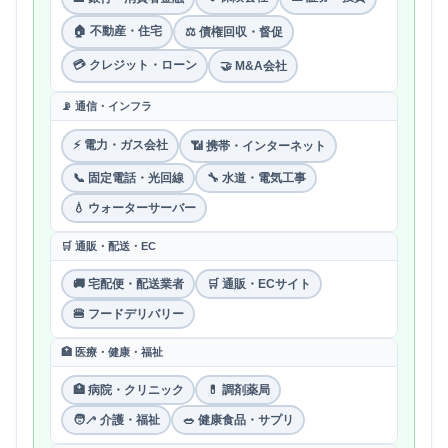
🏠 不動産・住宅
⚖️ 債権回収・督促
💳 クレジット・ローン
🤝 M&A会社
📡 通信・インフラ
⚡ 電力・ガス会社
📶 携帯・インターネット
📞 固定電話・光回線
🔧 水道・電気工事
💧 ウォーターサーバー
🛒 通販・配送・EC
🚚 宅配便・配送業者
🛒 通販・ECサイト
🍔 フードデリバリー
🏥 医療・健康・福祉
🏥 病院・クリニック
💊 調剤薬局
🧑‍🦯 介護・福祉
🥗 健康食品・サプリ