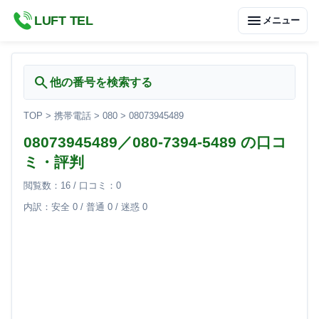
menu
LUFT TEL
メニュー
search
他の番号を検索する
TOP
>
携帯電話
>
080
>
08073945489
08073945489／080-7394-5489 の口コ
ミ・評判
閲覧数：16 / 口コミ：0
内訳：安全 0 / 普通 0 / 迷惑 0