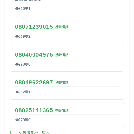
👁
310
💬
1
08071239015
携帯電話
👁
309
💬
2
08040004975
携帯電話
👁
293
💬
0
08049622697
携帯電話
👁
292
💬
1
08025141365
携帯電話
👁
279
💬
0
▷ この番号帯の一覧へ