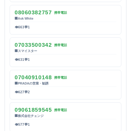
08060382757
携帯電話
🏢
Ask White
👁
663
💬
1
07033500342
携帯電話
🏢
スマイスター
👁
631
💬
1
07040910148
携帯電話
🏢
PRADAの営業・勧誘
👁
627
💬
2
09061859545
携帯電話
🏢
株式会社チェンジ
👁
577
💬
1