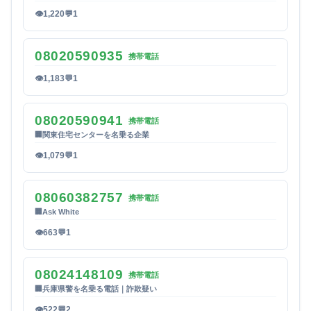
👁
1,220
💬
1
08020590935
携帯電話
👁
1,183
💬
1
08020590941
携帯電話
🏢
関東住宅センターを名乗る企業
👁
1,079
💬
1
08060382757
携帯電話
🏢
Ask White
👁
663
💬
1
08024148109
携帯電話
🏢
兵庫県警を名乗る電話｜詐欺疑い
👁
522
💬
2