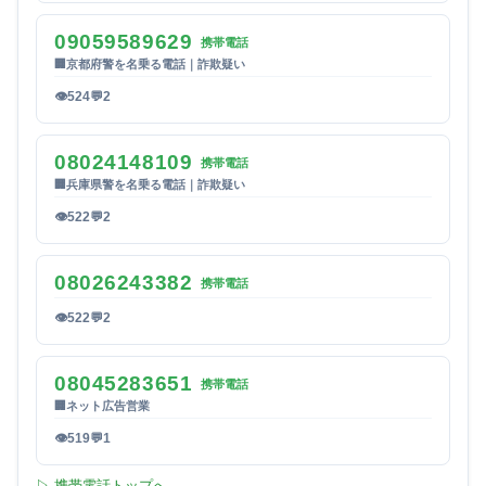
09059589629
携帯電話
🏢
京都府警を名乗る電話｜詐欺疑い
👁
524
💬
2
08024148109
携帯電話
🏢
兵庫県警を名乗る電話｜詐欺疑い
👁
522
💬
2
08026243382
携帯電話
👁
522
💬
2
08045283651
携帯電話
🏢
ネット広告営業
👁
519
💬
1
▷ 携帯電話トップへ