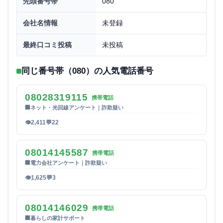
先頭番号帯
080
会社名情報
未登録
最終口コミ投稿
未投稿
同じ番号帯（080）の人気電話番号
08028319115
携帯電話
🏢
ネット・光回線アンケート｜詐欺疑い
👁
2,411
💬
22
08014145587
携帯電話
🏢
電力会社アンケート｜詐欺疑い
👁
1,625
💬
3
08014146029
携帯電話
🏢
暮らしの家計サポート