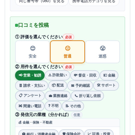
同じ番号帯（080）を見る
携帯電話カテゴリを見る
口コミを投稿
① 評価を選んでください
必須
😊
😐
😤
安全
普通
迷惑
② 用件を選んでください
必須
⚠️ 詐欺疑い
📢 営業・勧誘
💸 督促・回収
💴 金融
📦 配送
🛠 サポート
🧾 請求・支払い
📅 予約確認
📋 アンケート
💼 業務連絡
📞 折り返し依頼
❓ 不明
🔀 間違い電話
📝 その他
③ 発信元の業種（分かれば）
任意
💰 金融・保険・不動産
🛡 保険会社
📈 証券・投資
🏦 銀行・消費者金融