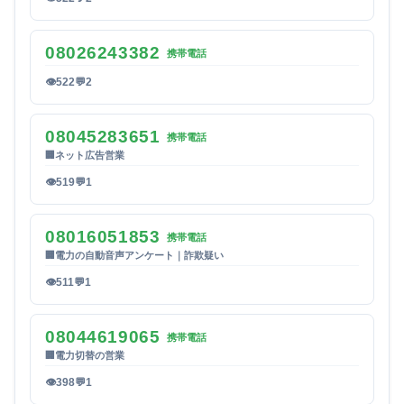
08026243382
携帯電話
👁
522
💬
2
08045283651
携帯電話
🏢
ネット広告営業
👁
519
💬
1
08016051853
携帯電話
🏢
電力の自動音声アンケート｜詐欺疑い
👁
511
💬
1
08044619065
携帯電話
🏢
電力切替の営業
👁
398
💬
1