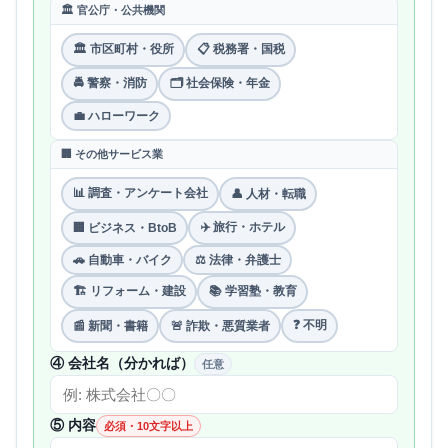
🏛 官公庁・公共機関
🏛 市区町村・役所
📋 税務署・国税
🚔 警察・消防
🗂 社会保険・年金
💼 ハローワーク
🏢 その他サービス業
📊 調査・アンケート会社
👤 人材・転職
✈️ 旅行・ホテル
🏢 ビジネス・BtoB
🚗 自動車・バイク
⚖️ 法律・弁護士
🏗 リフォーム・建設
📚 学習塾・教育
❓ 不明
📰 新聞・書籍
🚨 詐欺・悪質業者
④ 会社名（分かれば）
任意
⑤ 内容
必須・10文字以上