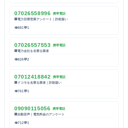
07026558996
携帯電話
🏢
電力切替営業アンケート｜詐欺疑い
👁
881
💬
1
07026557553
携帯電話
🏢
電力会社を名乗る業者
👁
826
💬
2
07012418842
携帯電話
🏢
ドコモを名乗る業者｜詐欺疑い
👁
761
💬
1
09090115056
携帯電話
🏢
自動音声｜電気料金のアンケート
👁
712
💬
1