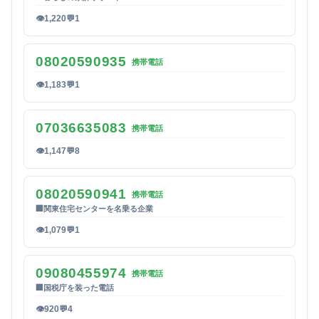
👁
1,220
💬
1
08020590935
携帯電話
👁
1,183
💬
1
07036635083
携帯電話
👁
1,147
💬
8
08020590941
携帯電話
🏢
関東住宅センターを名乗る企業
👁
1,079
💬
1
09080455974
携帯電話
🏢
国税庁を装った電話
👁
920
💬
4