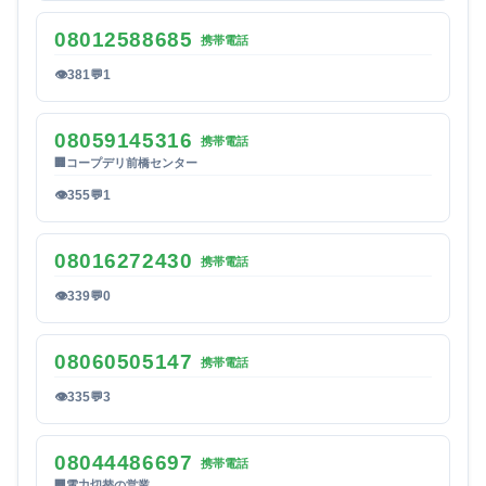
08012588685
携帯電話
👁
381
💬
1
08059145316
携帯電話
🏢
コープデリ前橋センター
👁
355
💬
1
08016272430
携帯電話
👁
339
💬
0
08060505147
携帯電話
👁
335
💬
3
08044486697
携帯電話
🏢
電力切替の営業