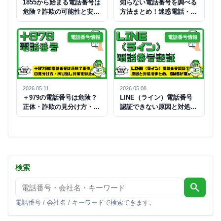
1855から始まる電話番号は
知らない電話番号を調べる
危険？詐欺の可能性と安全
方法まとめ！迷惑電話・詐
な対処法を解説
欺電話の見分け方と安全対
策を解説
電話番号情報
電話番号情報
2026.05.11
2026.05.08
＋979の電話番号は危険？
LINE（ライン）電話番号
正体・詐欺の見分け方・折
認証できない原因と対処法
り返し対策を徹底解説
まとめ。SMSが届かない時
の解決ガイド
検索
search
電話番号 / 会社名 / キーワードで検索できます。