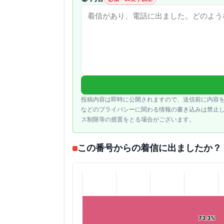
投稿内容は即時に公開されますので、送信前に内容
などのプライバシーに関わる情報の書き込みは禁止
ス制限等の措置をとる場合がございます。
この番号からの着信に出ましたか？
73.3%
73.3%