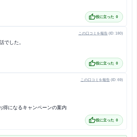
thumb_up
役に立った
0
この口コミを報告
(ID: 180)
話でした。

thumb_up
役に立った
0
この口コミを報告
(ID: 69)
)でお得になるキャンペーンの案内
thumb_up
役に立った
0