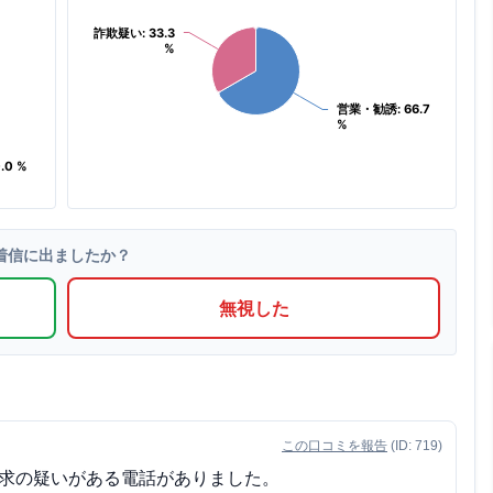
詐欺疑い: 33.3
詐欺疑い: 33.3
%
%
営業・勧誘: 66.7
営業・勧誘: 66.7
%
%
.0 %
.0 %
着信に出ましたか？
無視した
この口コミを報告
(ID: 719)
求の疑いがある電話がありました。
