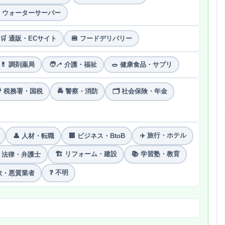
 ウォーターサーバー
🛒 通販・ECサイト
🍔 フードデリバリー
💊 調剤薬局
🧑‍🦯 介護・福祉
🥗 健康食品・サプリ
 税務署・国税
🚔 警察・消防
🗂 社会保険・年金
✈️ 旅行・ホテル
👤 人材・転職
🏢 ビジネス・BtoB
🏗 リフォーム・建設
📚 学習塾・教育
️ 法律・弁護士
❓ 不明
詐欺・悪質業者