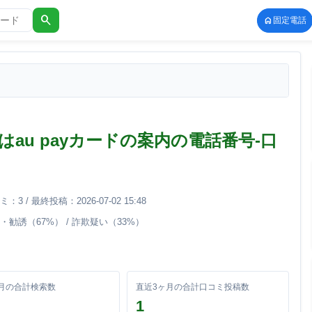
search
固定電話
-7072はau payカードの案内の電話番号-口
3 / 最終投稿：2026-07-02 15:48
営業・勧誘（67%） / 詐欺疑い（33%）
月の合計検索数
直近3ヶ月の合計口コミ投稿数
1