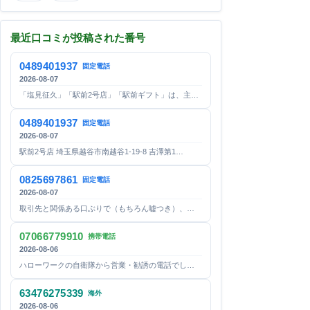
最近口コミが投稿された番号
0489401937
固定電話
2026-08-07
「塩見征久」「駅前2号店」「駅前ギフト」は、主…
0489401937
固定電話
2026-08-07
駅前2号店 埼玉県越谷市南越谷1-19-8 吉澤第1…
0825697861
固定電話
2026-08-07
取引先と関係ある口ぶりで（もちろん嘘つき）、…
07066779910
携帯電話
2026-08-06
ハローワークの自衛隊から営業・勧誘の電話でし…
63476275339
海外
2026-08-06