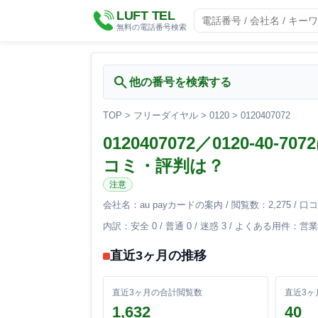
LUFT TEL
無料の電話番号検索
search
他の番号を検索する
TOP
>
フリーダイヤル
>
0120
>
0120407072
0120407072／0120-40
コミ・評判は？
注意
会社名：au payカードの案内 / 閲覧数：2,275 / 口コミ：
内訳：安全 0 / 普通 0 / 迷惑 3 / よくある用件：
直近3ヶ月の推移
直近3ヶ月の合計閲覧数
直近3ヶ
1,632
40