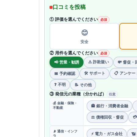
口コミを投稿
① 評価を選んでください
必須
😊
安全
② 用件を選んでください
必須
⚠️ 詐欺疑い
📢 営業・勧誘
💸 督促・
🛠 サポート
📋 アンケー
📅 予約確認
❓ 不明
📝 その他
③ 発信元の業種（分かれば）
任意
💰 金融・保険・
🏦 銀行・消費者金融
不動産

⚖️ 債権回収・督促
📡 通信・インフ
⚡ 電力・ガス会社

ラ