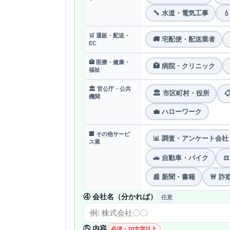
🔧 水道・電気工事

🛒 通販・配送・
🚚 宅配便・配送業者
EC
🏥 医療・健康・
🏥 病院・クリニック
福祉
🏛 官公庁・公共
🏛 市区町村・役所

機関
💼 ハローワーク
🏢 その他サービ
📊 調査・アンケート会社
ス業
🚗 自動車・バイク
⚖
📰 新聞・書籍
🚨 
④ 会社名（分かれば）
任意
⑤ 内容
必須・10文字以上