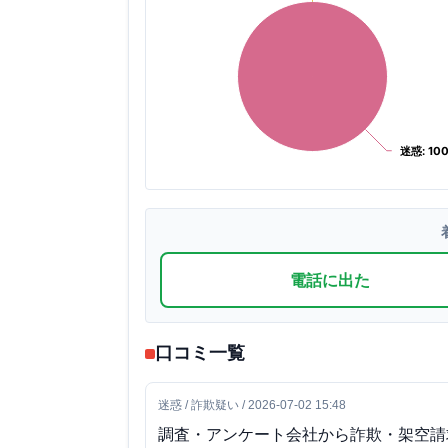
迷惑: 100
迷惑: 100
電話に出た
口コミ一覧
迷惑 / 詐欺疑い / 2026-07-02 15:48
調査・アンケート会社から詐欺・架空請