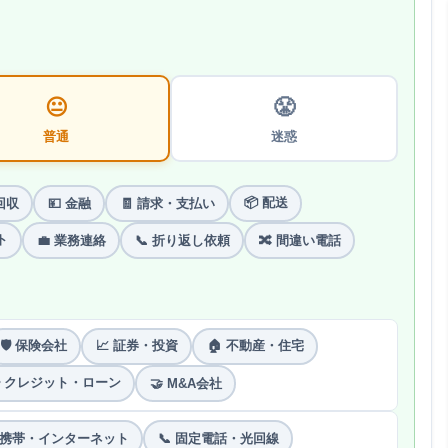
😐
😤
普通
迷惑
📦 配送
回収
💴 金融
🧾 請求・支払い
ト
💼 業務連絡
📞 折り返し依頼
🔀 間違い電話
🛡 保険会社
📈 証券・投資
🏠 不動産・住宅
 クレジット・ローン
🤝 M&A会社
 携帯・インターネット
📞 固定電話・光回線