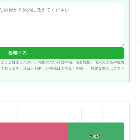
投稿する
をよくご確認ください。根拠のない誹謗中傷、名誉毀損、個人の氏名や住所
しております。違反と判断した投稿は予告なく削除し、悪質な場合はアクセ
26.7%
26.7%