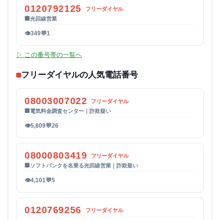
0120792125
フリーダイヤル
🏢
光回線営業
👁
349
💬
1
▷ この番号帯の一覧へ
フリーダイヤルの人気電話番号
08003007022
フリーダイヤル
🏢
電気料金調査センター｜詐欺疑い
👁
5,809
💬
26
08000803419
フリーダイヤル
🏢
ソフトバンクを名乗る光回線営業｜詐欺疑い
👁
4,101
💬
5
0120769256
フリーダイヤル