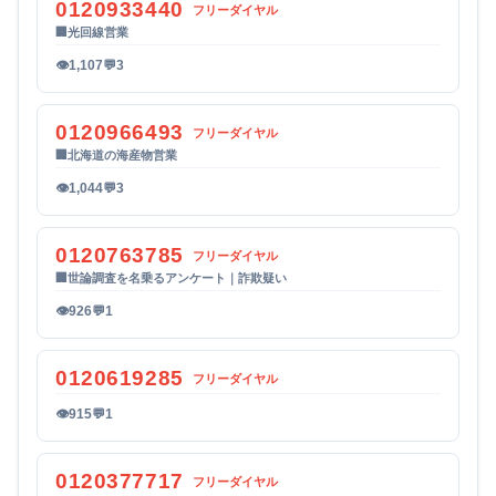
0120933440
フリーダイヤル
🏢
光回線営業
👁
1,107
💬
3
0120966493
フリーダイヤル
🏢
北海道の海産物営業
👁
1,044
💬
3
0120763785
フリーダイヤル
🏢
世論調査を名乗るアンケート｜詐欺疑い
👁
926
💬
1
0120619285
フリーダイヤル
👁
915
💬
1
0120377717
フリーダイヤル