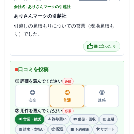
会社名: ありさんマークの引越社
ありさんマークの引越社
引越しの見積もりについての営業（現場見積も
り）でした。
thumb_up
役に立った
0
口コミを投稿
① 評価を選んでください
必須
😊
😐
😤
安全
普通
迷惑
② 用件を選んでください
必須
⚠️ 詐欺疑い
📢 営業・勧誘
💸 督促・回収
💴 金融
📦 配送
🛠 サポート
🧾 請求・支払い
📅 予約確認