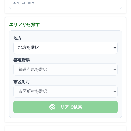
👁 3,074 💬 2
エリアから探す
地方
都道府県
市区町村
travel_explore
エリアで検索