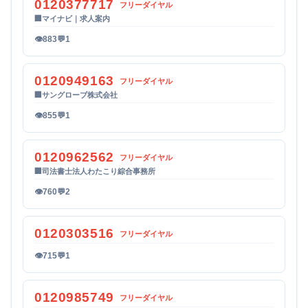
0120377717
フリーダイヤル
🏢
マイナビ｜求人案内
👁
883
💬
1
0120949163
フリーダイヤル
🏢
サングローブ株式会社
👁
855
💬
1
0120962562
フリーダイヤル
🏢
司法書士法人わたこり綜合事務所
👁
760
💬
2
0120303516
フリーダイヤル
👁
715
💬
1
0120985749
フリーダイヤル