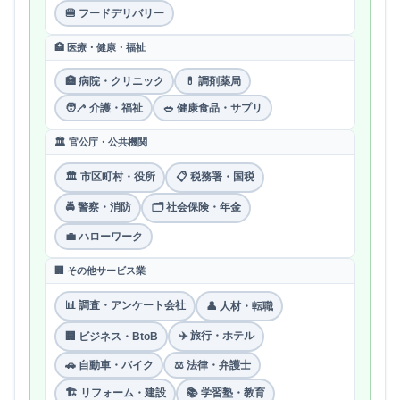
🍔 フードデリバリー
🏥 医療・健康・福祉
🏥 病院・クリニック
💊 調剤薬局
🧑‍🦯 介護・福祉
🥗 健康食品・サプリ
🏛 官公庁・公共機関
🏛 市区町村・役所
📋 税務署・国税
🚔 警察・消防
🗂 社会保険・年金
💼 ハローワーク
🏢 その他サービス業
📊 調査・アンケート会社
👤 人材・転職
✈️ 旅行・ホテル
🏢 ビジネス・BtoB
🚗 自動車・バイク
⚖️ 法律・弁護士
🏗 リフォーム・建設
📚 学習塾・教育