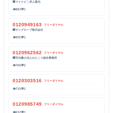
🏢
マイナビ｜求人案内
👁
883
💬
1
0120949163
フリーダイヤル
🏢
サングローブ株式会社
👁
855
💬
1
0120962562
フリーダイヤル
🏢
司法書士法人わたこり綜合事務所
👁
760
💬
2
0120303516
フリーダイヤル
👁
715
💬
1
0120985749
フリーダイヤル
👁
632
💬
1