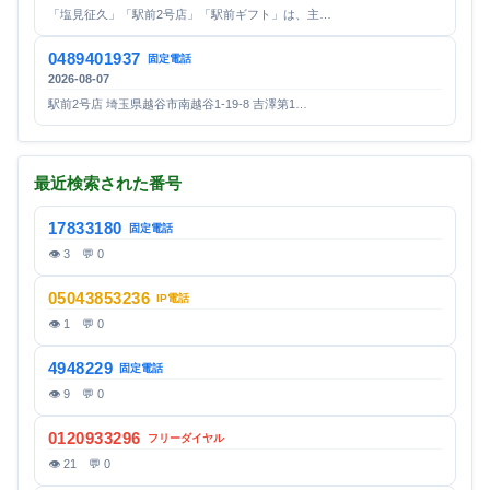
「塩見征久」「駅前2号店」「駅前ギフト」は、主…
0489401937
固定電話
2026-08-07
駅前2号店 埼玉県越谷市南越谷1-19-8 吉澤第1…
最近検索された番号
17833180
固定電話
👁 3 💬 0
05043853236
IP電話
👁 1 💬 0
4948229
固定電話
👁 9 💬 0
0120933296
フリーダイヤル
👁 21 💬 0