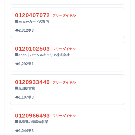
0120407072
フリーダイヤル
🏢
au payカードの案内
👁
2,312
💬
3
0120102503
フリーダイヤル
🏢
doda｜パーソルキャリア株式会社
👁
1,292
💬
1
0120933440
フリーダイヤル
🏢
光回線営業
👁
1,107
💬
3
0120966493
フリーダイヤル
🏢
北海道の海産物営業
👁
1,044
💬
3