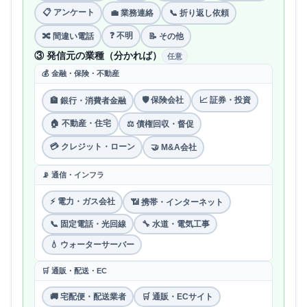
📋 アンケート
💼 業務連絡
📞 折り返し依頼
❓ 不明
🔀 間違い電話
📝 その他
③ 発信元の業種（分かれば）
任意
💰 金融・保険・不動産
🛡 保険会社
📈 証券・投資
🏦 銀行・消費者金融
🏠 不動産・住宅
⚖️ 債権回収・督促
💳 クレジット・ローン
🤝 M&A会社
📡 通信・インフラ
⚡ 電力・ガス会社
📶 携帯・インターネット
📞 固定電話・光回線
🔧 水道・電気工事
💧 ウォーターサーバー
🛒 通販・配送・EC
🚚 宅配便・配送業者
🛒 通販・ECサイト