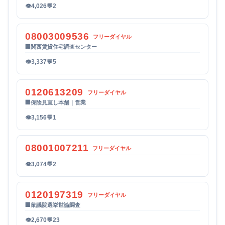
👁
4,026
💬
2
08003009536
フリーダイヤル
🏢
関西賃貸住宅調査センター
👁
3,337
💬
5
0120613209
フリーダイヤル
🏢
保険見直し本舗｜営業
👁
3,156
💬
1
08001007211
フリーダイヤル
👁
3,074
💬
2
0120197319
フリーダイヤル
🏢
衆議院選挙世論調査
👁
2,670
💬
23