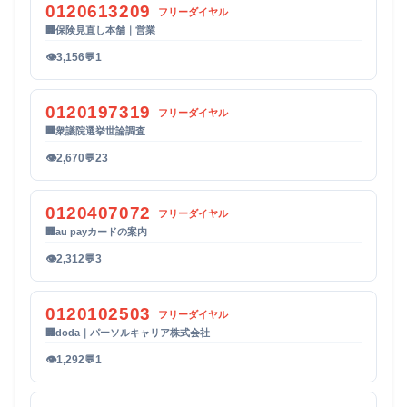
0120613209
フリーダイヤル
🏢
保険見直し本舗｜営業
👁
3,156
💬
1
0120197319
フリーダイヤル
🏢
衆議院選挙世論調査
👁
2,670
💬
23
0120407072
フリーダイヤル
🏢
au payカードの案内
👁
2,312
💬
3
0120102503
フリーダイヤル
🏢
doda｜パーソルキャリア株式会社
👁
1,292
💬
1