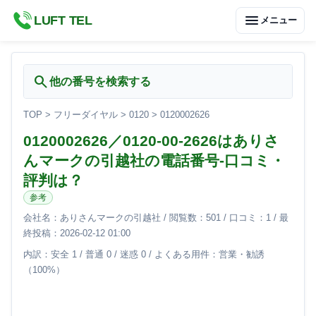
menu
LUFT TEL
メニュー
search
他の番号を検索する
TOP
>
フリーダイヤル
>
0120
>
0120002626
0120002626／0120-00-2626はありさ
んマークの引越社の電話番号-口コミ・
評判は？
参考
会社名：ありさんマークの引越社 / 閲覧数：501 / 口コミ：1 / 最
終投稿：2026-02-12 01:00
内訳：安全 1 / 普通 0 / 迷惑 0 / よくある用件：営業・勧誘
（100%）