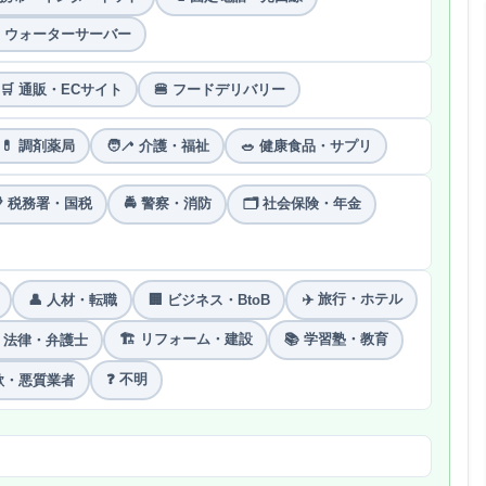
 ウォーターサーバー
🛒 通販・ECサイト
🍔 フードデリバリー
💊 調剤薬局
🧑‍🦯 介護・福祉
🥗 健康食品・サプリ
 税務署・国税
🚔 警察・消防
🗂 社会保険・年金
✈️ 旅行・ホテル
👤 人材・転職
🏢 ビジネス・BtoB
🏗 リフォーム・建設
📚 学習塾・教育
️ 法律・弁護士
❓ 不明
詐欺・悪質業者