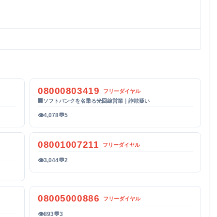
08000803419
フリーダイヤル
🏢
ソフトバンクを名乗る光回線営業｜詐欺疑い
👁
4,078
💬
5
08001007211
フリーダイヤル
👁
3,044
💬
2
08005000886
フリーダイヤル
👁
893
💬
3