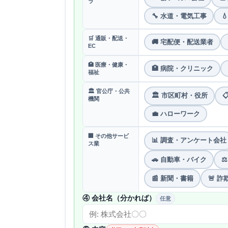
ラ
🔧 水道・電気工事

🛒 通販・配送・
🚚 宅配便・配送業者
EC
🏥 医療・健康・
🏥 病院・クリニック
福祉
🏛 官公庁・公共
🏛 市区町村・役所

機関
💼 ハローワーク
🏢 その他サービ
📊 調査・アンケート会社
ス業
🚗 自動車・バイク
⚖
📰 新聞・書籍
🚨 
④ 会社名（分かれば）
任意