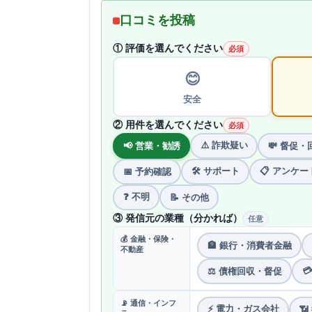
口コミを投稿
① 評価を選んでください
必須
😊
安全
② 用件を選んでください
必須
⚠️ 詐欺疑い
📢 営業・勧誘
💸 督促・
🛠 サポート
📋 アンケー
📅 予約確認
❓ 不明
📝 その他
③ 発信元の業種（分かれば）
任意
💰 金融・保険・
🏦 銀行・消費者金融
不動産

⚖️ 債権回収・督促
📡 通信・インフ
⚡ 電力・ガス会社
