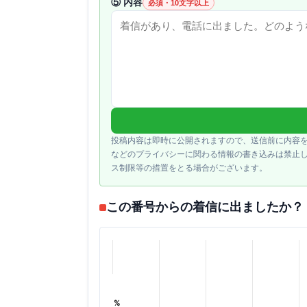
⑤ 内容
必須・10文字以上
投稿内容は即時に公開されますので、送信前に内容
などのプライバシーに関わる情報の書き込みは禁止
ス制限等の措置をとる場合がございます。
この番号からの着信に出ましたか？
%
%