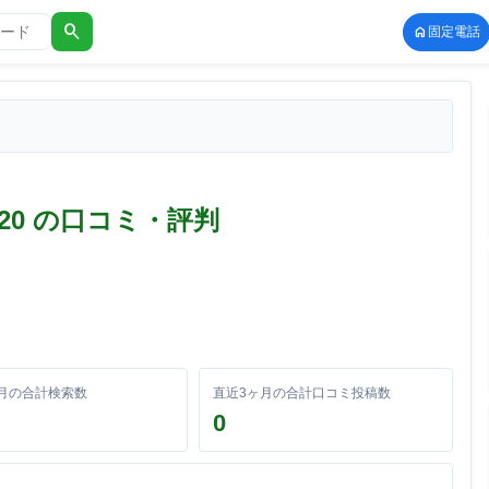
search
固定電話
0-7520 の口コミ・評判
月の合計検索数
直近3ヶ月の合計口コミ投稿数
0