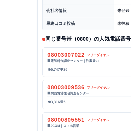
会社名情報
未登録
最終口コミ投稿
未投稿
同じ番号帯（0800）の人気電話番号
08003007022
フリーダイヤル
🏢
電気料金調査センター｜詐欺疑い
👁
5,747
💬
26
08003009536
フリーダイヤル
🏢
関西賃貸住宅調査センター
👁
3,316
💬
5
08000805551
フリーダイヤル
🏢
JCOM｜スマホ営業