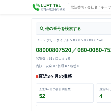
LUFT TEL
無料の電話番号検索
search
他の番号を検索する
TOP
>
フリーダイヤル
>
0800
>
08000807520
08000807520／080-008
閲覧数：51 / 口コミ：0
内訳：安全 0 / 普通 0 / 迷惑 0
直近3ヶ月の推移
直近3ヶ月の合計閲覧数
直近3ヶ
52
4