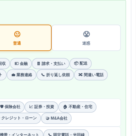
😐
😤
普通
迷惑
📦 配送
回収
💴 金融
🧾 請求・支払い
ト
💼 業務連絡
📞 折り返し依頼
🔀 間違い電話
🛡 保険会社
📈 証券・投資
🏠 不動産・住宅
 クレジット・ローン
🤝 M&A会社
 携帯・インターネット
📞 固定電話・光回線