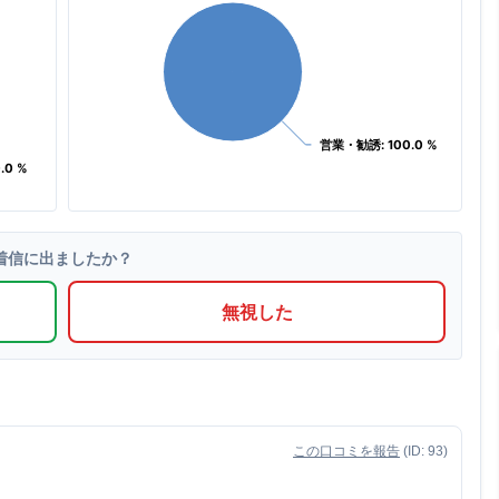
営業・勧誘: 100.0 %
営業・勧誘: 100.0 %
.0 %
.0 %
着信に出ましたか？
無視した
この口コミを報告
(ID: 93)