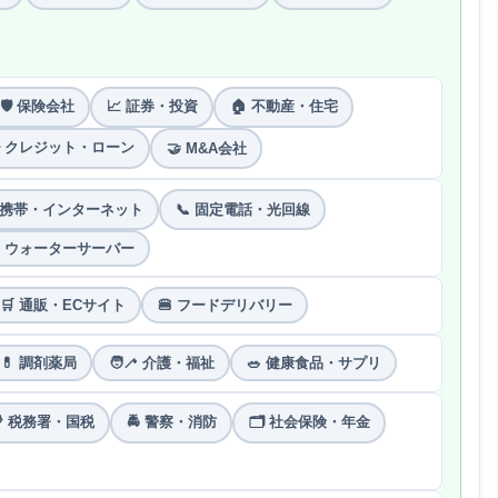
🛡 保険会社
📈 証券・投資
🏠 不動産・住宅
 クレジット・ローン
🤝 M&A会社
 携帯・インターネット
📞 固定電話・光回線
 ウォーターサーバー
🛒 通販・ECサイト
🍔 フードデリバリー
💊 調剤薬局
🧑‍🦯 介護・福祉
🥗 健康食品・サプリ
 税務署・国税
🚔 警察・消防
🗂 社会保険・年金