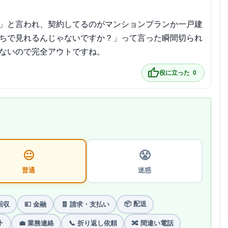
」と言われ、契約してるのがマンションプランか一戸建
ちで見れるんじゃないですか？」って言った瞬間切られ
ないので完全アウトですね。
thumb_up
役に立った
0
😐
😤
普通
迷惑
📦 配送
回収
💴 金融
🧾 請求・支払い
ト
💼 業務連絡
📞 折り返し依頼
🔀 間違い電話