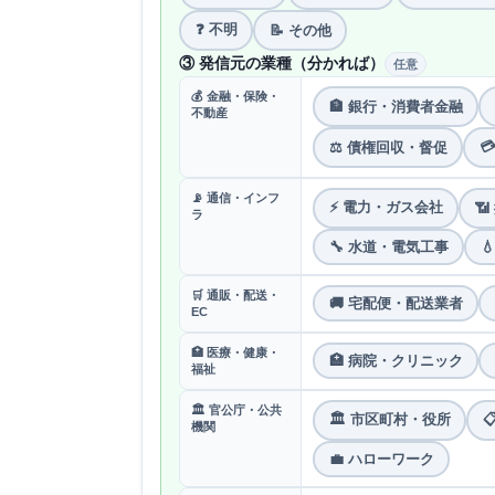
❓ 不明
📝 その他
③ 発信元の業種（分かれば）
任意
💰 金融・保険・
🏦 銀行・消費者金融
不動産

⚖️ 債権回収・督促
📡 通信・インフ
⚡ 電力・ガス会社

ラ
🔧 水道・電気工事

🛒 通販・配送・
🚚 宅配便・配送業者
EC
🏥 医療・健康・
🏥 病院・クリニック
福祉
🏛 官公庁・公共
🏛 市区町村・役所

機関
💼 ハローワーク