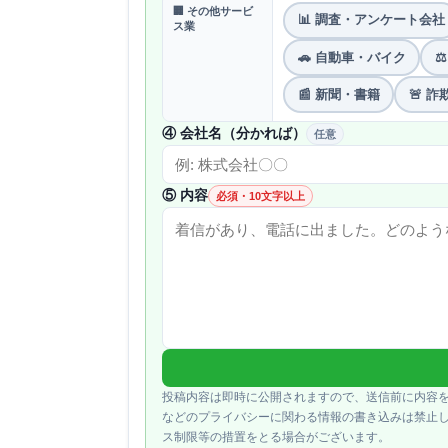
🏢 その他サービ
📊 調査・アンケート会社
ス業
🚗 自動車・バイク
⚖
📰 新聞・書籍
🚨 
④ 会社名（分かれば）
任意
⑤ 内容
必須・10文字以上
投稿内容は即時に公開されますので、送信前に内容
などのプライバシーに関わる情報の書き込みは禁止
ス制限等の措置をとる場合がございます。