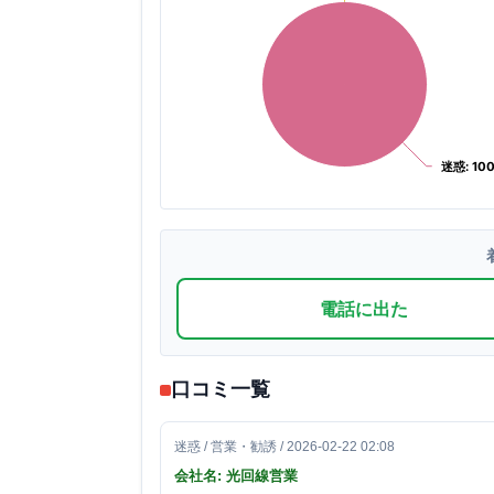
迷惑: 100
迷惑: 100
電話に出た
口コミ一覧
迷惑 / 営業・勧誘 / 2026-02-22 02:08
会社名: 光回線営業