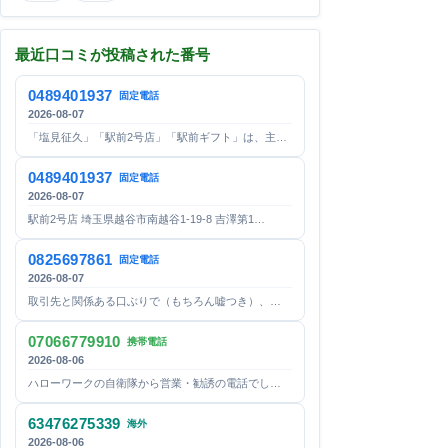
最近口コミが投稿された番号
0489401937
固定電話
2026-08-07
「塩見征久」「駅前2号店」「駅前ギフト」は、主…
0489401937
固定電話
2026-08-07
駅前2号店 埼玉県越谷市南越谷1-19-8 吉澤第1…
0825697861
固定電話
2026-08-07
取引先と関係ある口ぶりで（もちろん嘘つき）、…
07066779910
携帯電話
2026-08-06
ハローワークの自衛隊から営業・勧誘の電話でし…
63476275339
海外
2026-08-06