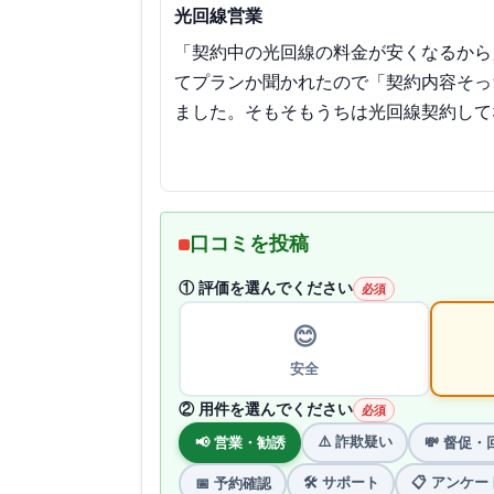
光回線営業
「契約中の光回線の料金が安くなるから
てプランか聞かれたので「契約内容そっ
ました。そもそもうちは光回線契約して
口コミを投稿
① 評価を選んでください
必須
😊
安全
② 用件を選んでください
必須
⚠️ 詐欺疑い
📢 営業・勧誘
💸 督促・
🛠 サポート
📋 アンケー
📅 予約確認