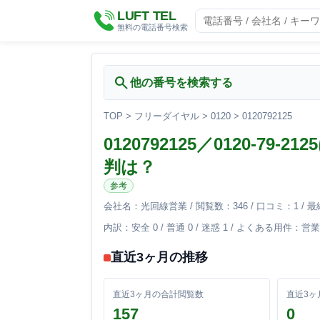
LUFT TEL
無料の電話番号検索
search
他の番号を検索する
TOP
>
フリーダイヤル
>
0120
>
0120792125
0120792125／0120-7
判は？
参考
会社名：光回線営業 / 閲覧数：346 / 口コミ：1 / 最終投稿
内訳：安全 0 / 普通 0 / 迷惑 1 / よくある用件：
直近3ヶ月の推移
直近3ヶ月の合計閲覧数
直近3ヶ
157
0