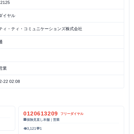
92125
ダイヤル
ティ・ティ・コミュニケーションズ株式会社
通
営業
2-22 02:08
0120613209
フリーダイヤル
🏢
保険見直し本舗｜営業
👁
3,121
💬
1