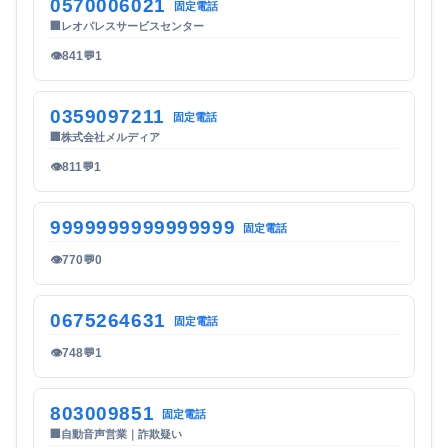
0570006021
固定電話
🏢
レオパレスサービスセンター
👁
841
💬
1
0359097211
固定電話
🏢
株式会社メルディア
👁
811
💬
1
9999999999999999
固定電話
👁
770
💬
0
0675264631
固定電話
👁
748
💬
1
803009851
固定電話
🏢
自動音声営業｜詐欺疑い