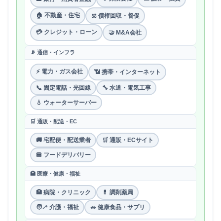
🏠 不動産・住宅
⚖️ 債権回収・督促
💳 クレジット・ローン
🤝 M&A会社
📡 通信・インフラ
⚡ 電力・ガス会社
📶 携帯・インターネット
📞 固定電話・光回線
🔧 水道・電気工事
💧 ウォーターサーバー
🛒 通販・配送・EC
🚚 宅配便・配送業者
🛒 通販・ECサイト
🍔 フードデリバリー
🏥 医療・健康・福祉
🏥 病院・クリニック
💊 調剤薬局
🧑‍🦯 介護・福祉
🥗 健康食品・サプリ