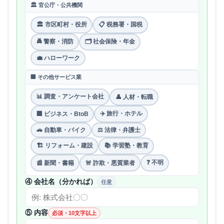
🏛 官公庁・公共機関
🏛 市区町村・役所
📋 税務署・国税
🚔 警察・消防
🗂 社会保険・年金
💼 ハローワーク
🏢 その他サービス業
📊 調査・アンケート会社
👤 人材・転職
✈️ 旅行・ホテル
🏢 ビジネス・BtoB
🚗 自動車・バイク
⚖️ 法律・弁護士
🏗 リフォーム・建設
📚 学習塾・教育
❓ 不明
📰 新聞・書籍
🚨 詐欺・悪質業者
④ 会社名（分かれば）
任意
⑤ 内容
必須・10文字以上