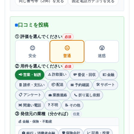
同じ番号帯（256）を見る
固定電話カテゴリを見る
口コミを投稿
① 評価を選んでください
必須
😊
😐
😤
安全
普通
迷惑
② 用件を選んでください
必須
⚠️ 詐欺疑い
📢 営業・勧誘
💸 督促・回収
💴 金融
📦 配送
🛠 サポート
🧾 請求・支払い
📅 予約確認
📋 アンケート
💼 業務連絡
📞 折り返し依頼
❓ 不明
🔀 間違い電話
📝 その他
③ 発信元の業種（分かれば）
任意
💰 金融・保険・不動産
🛡 保険会社
📈 証券・投資
🏦 銀行・消費者金融