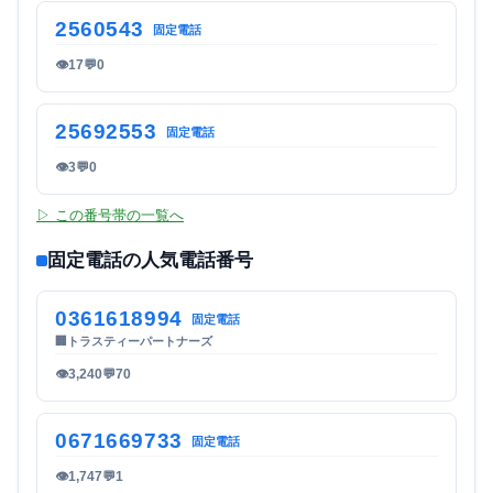
2560543
固定電話
👁
17
💬
0
25692553
固定電話
👁
3
💬
0
▷ この番号帯の一覧へ
固定電話の人気電話番号
0361618994
固定電話
🏢
トラスティーパートナーズ
👁
3,240
💬
70
0671669733
固定電話
👁
1,747
💬
1