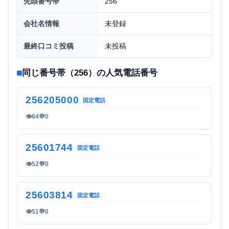
先頭番号帯
256
会社名情報
未登録
最終口コミ投稿
未投稿
同じ番号帯（256）の人気電話番号
256205000
固定電話
👁
64
💬
0
25601744
固定電話
👁
52
💬
0
25603814
固定電話
👁
51
💬
0