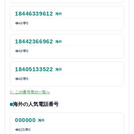
18446339612
海外
👁
44
💬
0
18442366962
海外
👁
40
💬
0
18405133522
海外
👁
40
💬
0
▷ この番号帯の一覧へ
海外の人気電話番号
000000
海外
👁
825
💬
0