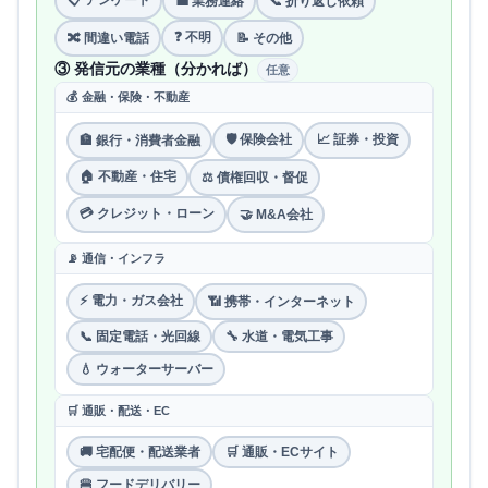
💼 業務連絡
📞 折り返し依頼
❓ 不明
🔀 間違い電話
📝 その他
③ 発信元の業種（分かれば）
任意
💰 金融・保険・不動産
🛡 保険会社
📈 証券・投資
🏦 銀行・消費者金融
🏠 不動産・住宅
⚖️ 債権回収・督促
💳 クレジット・ローン
🤝 M&A会社
📡 通信・インフラ
⚡ 電力・ガス会社
📶 携帯・インターネット
📞 固定電話・光回線
🔧 水道・電気工事
💧 ウォーターサーバー
🛒 通販・配送・EC
🚚 宅配便・配送業者
🛒 通販・ECサイト
🍔 フードデリバリー