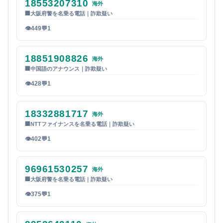
18553207310
海外
🏢
大阪府警を名乗る電話｜詐欺疑い
👁
449
💬
1
18851908826
海外
🏢
中国語のアナウンス｜詐欺疑い
👁
428
💬
1
18332881717
海外
🏢
NTTファイナンスを名乗る電話｜詐欺疑い
👁
402
💬
1
96961530257
海外
🏢
大阪府警を名乗る電話｜詐欺疑い
👁
375
💬
1