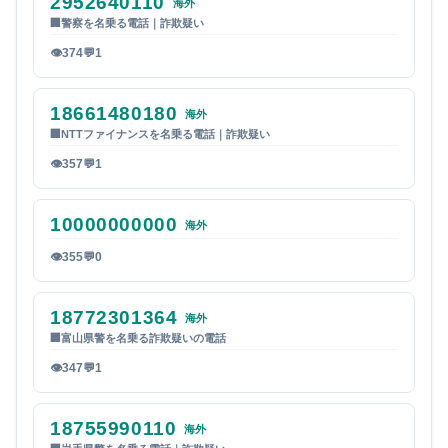
2952640110
海外
🏢
警察を名乗る電話｜詐欺疑い
👁
374
💬
1
18661480180
海外
🏢
NTTファイナンスを名乗る電話｜詐欺疑い
👁
357
💬
1
10000000000
海外
👁
355
💬
0
18772301364
海外
🏢
富山県警を名乗る詐欺疑いの電話
👁
347
💬
1
18755990110
海外