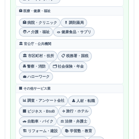
🏥 医療・健康・福祉
🏥 病院・クリニック
💊 調剤薬局
🧑‍🦯 介護・福祉
🥗 健康食品・サプリ
🏛 官公庁・公共機関
🏛 市区町村・役所
📋 税務署・国税
🚔 警察・消防
🗂 社会保険・年金
💼 ハローワーク
🏢 その他サービス業
📊 調査・アンケート会社
👤 人材・転職
✈️ 旅行・ホテル
🏢 ビジネス・BtoB
🚗 自動車・バイク
⚖️ 法律・弁護士
🏗 リフォーム・建設
📚 学習塾・教育