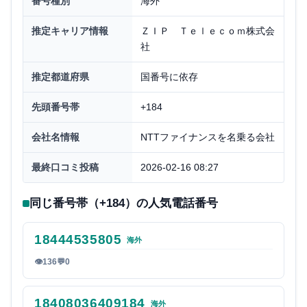
番号種別
海外
推定キャリア情報
ＺＩＰ Ｔｅｌｅｃｏｍ株式会
社
推定都道府県
国番号に依存
先頭番号帯
+184
会社名情報
NTTファイナンスを名乗る会社
最終口コミ投稿
2026-02-16 08:27
同じ番号帯（+184）の人気電話番号
18444535805
海外
👁
136
💬
0
18408036409184
海外