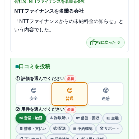
会社名: NTTファイナンスを名乗る会社
NTTファイナンスを名乗る会社
「NTTファイナンスからの未納料金の知らせ」と
いう内容でした。
thumb_up
役に立った
0
口コミを投稿
① 評価を選んでください
必須
😊
😐
😤
安全
普通
迷惑
② 用件を選んでください
必須
⚠️ 詐欺疑い
📢 営業・勧誘
💸 督促・回収
💴 金融
📦 配送
🛠 サポート
🧾 請求・支払い
📅 予約確認
📋 アンケート