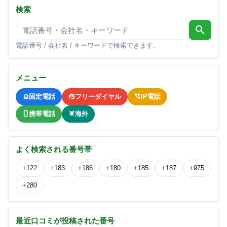
検索
search
電話番号 / 会社名 / キーワードで検索できます。
メニュー
固定電話
フリーダイヤル
IP電話
携帯電話
海外
よく検索される番号帯
+122
+183
+186
+180
+185
+187
+975
+280
最近口コミが投稿された番号