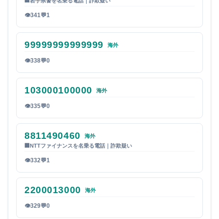
🏢
岩手県警を名乗る電話｜詐欺疑い
👁
341
💬
1
99999999999999
海外
👁
338
💬
0
103000100000
海外
👁
335
💬
0
8811490460
海外
🏢
NTTファイナンスを名乗る電話｜詐欺疑い
👁
332
💬
1
2200013000
海外
👁
329
💬
0