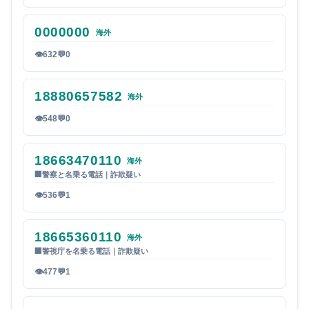
0000000
海外
👁
632
💬
0
18880657582
海外
👁
548
💬
0
18663470110
海外
🏢
警察と名乗る電話｜詐欺疑い
👁
536
💬
1
18665360110
海外
🏢
警視庁を名乗る電話｜詐欺疑い
👁
477
💬
1