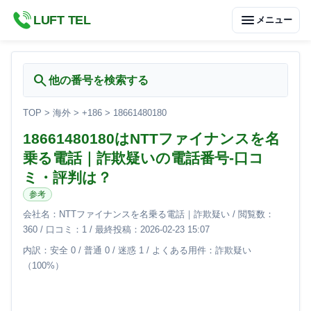
menu
LUFT TEL
メニュー
search
他の番号を検索する
TOP
>
海外
>
+186
>
18661480180
18661480180はNTTファイナンスを名
乗る電話｜詐欺疑いの電話番号-口コ
ミ・評判は？
参考
会社名：NTTファイナンスを名乗る電話｜詐欺疑い / 閲覧数：
360 / 口コミ：1 / 最終投稿：2026-02-23 15:07
内訳：安全 0 / 普通 0 / 迷惑 1 / よくある用件：詐欺疑い
（100%）