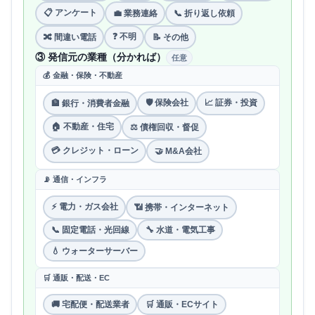
📋 アンケート
💼 業務連絡
📞 折り返し依頼
❓ 不明
🔀 間違い電話
📝 その他
③ 発信元の業種（分かれば）
任意
💰 金融・保険・不動産
🛡 保険会社
📈 証券・投資
🏦 銀行・消費者金融
🏠 不動産・住宅
⚖️ 債権回収・督促
💳 クレジット・ローン
🤝 M&A会社
📡 通信・インフラ
⚡ 電力・ガス会社
📶 携帯・インターネット
📞 固定電話・光回線
🔧 水道・電気工事
💧 ウォーターサーバー
🛒 通販・配送・EC
🚚 宅配便・配送業者
🛒 通販・ECサイト