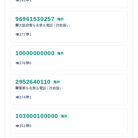
👁
393
💬
1
96961530257
海外
🏢
大阪府警を名乗る電話｜詐欺疑い
👁
377
💬
1
10000000000
海外
👁
376
💬
0
2952640110
海外
🏢
警察を名乗る電話｜詐欺疑い
👁
374
💬
1
103000100000
海外
👁
351
💬
0