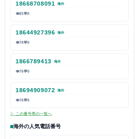
18668708091
海外
👁
85
💬
0
18644927396
海外
👁
78
💬
0
1866789413
海外
👁
76
💬
0
18694909072
海外
👁
76
💬
0
▷ この番号帯の一覧へ
海外の人気電話番号