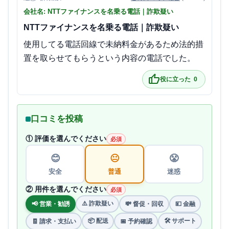
会社名: NTTファイナンスを名乗る電話｜詐欺疑い
NTTファイナンスを名乗る電話｜詐欺疑い
使用してる電話回線で未納料金があるため法的措
置を取らせてもらうという内容の電話でした。
thumb_up
役に立った
0
口コミを投稿
① 評価を選んでください
必須
😊
😐
😤
安全
普通
迷惑
② 用件を選んでください
必須
⚠️ 詐欺疑い
📢 営業・勧誘
💸 督促・回収
💴 金融
📦 配送
🛠 サポート
🧾 請求・支払い
📅 予約確認