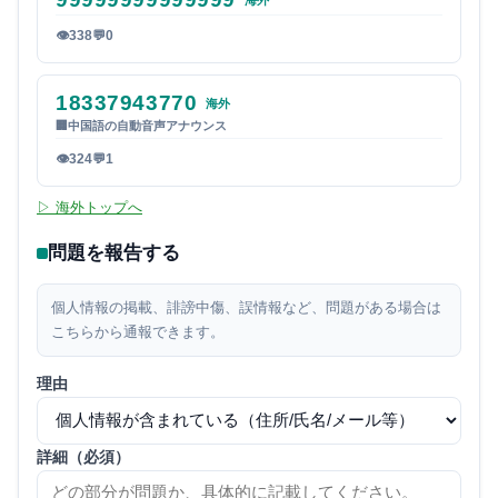
海外
👁
338
💬
0
18337943770
海外
🏢
中国語の自動音声アナウンス
👁
324
💬
1
▷ 海外トップへ
問題を報告する
個人情報の掲載、誹謗中傷、誤情報など、問題がある場合は
こちらから通報できます。
理由
詳細（必須）