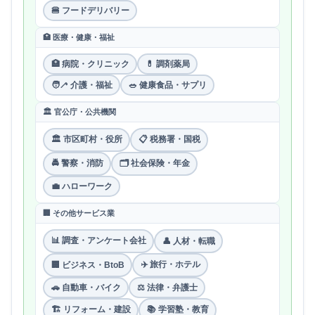
🍔 フードデリバリー
🏥 医療・健康・福祉
🏥 病院・クリニック
💊 調剤薬局
🧑‍🦯 介護・福祉
🥗 健康食品・サプリ
🏛 官公庁・公共機関
🏛 市区町村・役所
📋 税務署・国税
🚔 警察・消防
🗂 社会保険・年金
💼 ハローワーク
🏢 その他サービス業
📊 調査・アンケート会社
👤 人材・転職
✈️ 旅行・ホテル
🏢 ビジネス・BtoB
🚗 自動車・バイク
⚖️ 法律・弁護士
🏗 リフォーム・建設
📚 学習塾・教育