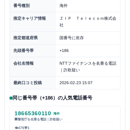
番号種別
海外
推定キャリア情報
ＺＩＰ Ｔｅｌｅｃｏｍ株式会
社
推定都道府県
国番号に依存
先頭番号帯
+186
会社名情報
NTTファイナンスを名乗る電話
｜詐欺疑い
最終口コミ投稿
2026-02-23 15:07
同じ番号帯（+186）の人気電話番号
18665360110
海外
🏢
警視庁を名乗る電話｜詐欺疑い
👁
479
💬
1