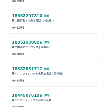
👁
479
💬
1
18553207310
海外
🏢
大阪府警を名乗る電話｜詐欺疑い
👁
452
💬
1
18851908826
海外
🏢
中国語のアナウンス｜詐欺疑い
👁
430
💬
1
18332881717
海外
🏢
NTTファイナンスを名乗る電話｜詐欺疑い
👁
404
💬
1
18449076196
海外
🏢
NTTファイナンスを名乗る会社